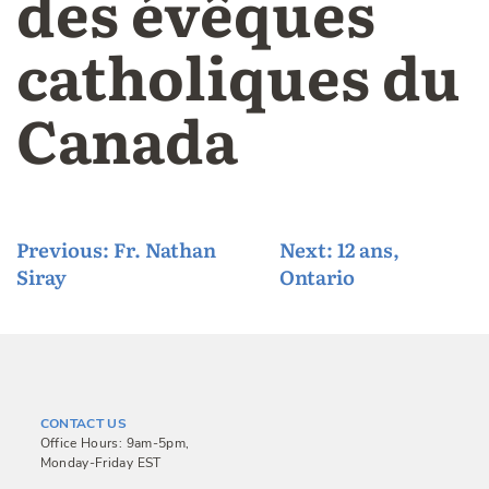
des évêques
catholiques du
Canada
P
Previous:
Fr. Nathan
Next:
12 ans,
Siray
Ontario
o
s
t
n
a
CONTACT US
v
Office Hours: 9am-5pm,
Monday-Friday EST
i