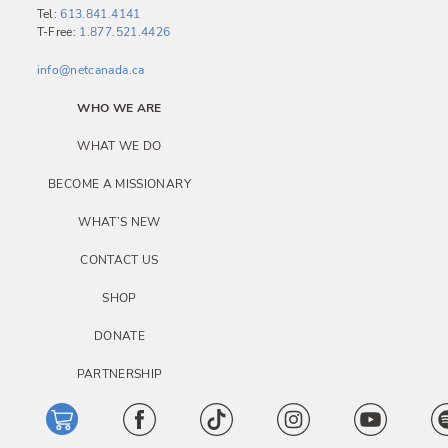
g
Tel:
613.841.4141
T-Free:
1.877.521.4426
a
info@netcanada.ca
t
i
WHO WE ARE
o
WHAT WE DO
n
BECOME A MISSIONARY
WHAT’S NEW
CONTACT US
SHOP
DONATE
PARTNERSHIP