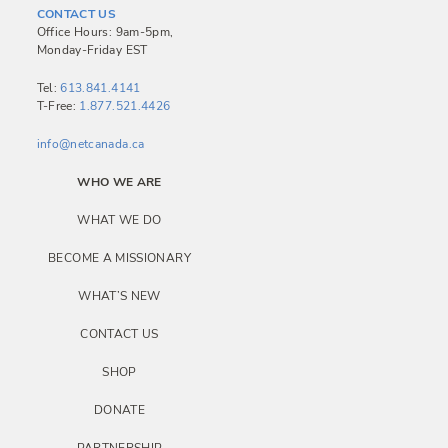
i
CONTACT US
Office Hours: 9am-5pm,
g
Monday-Friday EST
a
Tel:
613.841.4141
t
T-Free:
1.877.521.4426
i
info@netcanada.ca
o
WHO WE ARE
n
WHAT WE DO
BECOME A MISSIONARY
WHAT’S NEW
CONTACT US
SHOP
DONATE