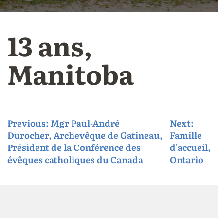
13 ans,
Manitoba
P
Previous:
Mgr Paul-André
Next:
Durocher, Archevêque de Gatineau,
Famille
o
Président de la Conférence des
d’accueil,
s
évêques catholiques du Canada
Ontario
t
n
a
v